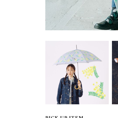
竹の傘 晴雨兼用 ミモザ 長傘 A
LCEDO
¥3,850