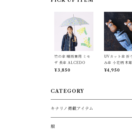
PICK UP ITEM
竹の傘 晴雨兼用 ミモ
UVカット傘 折
ザ 長傘 ALCEDO
み傘 小花柄 木彫り動
物
¥3,850
¥4,950
CATEGORY
キナリノ掲載アイテム
服