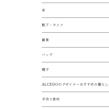
傘
靴下・タイツ
雑貨
バッグ
帽子
ALCEDOのデザイナーおすすめの暮ら
キッズ
手作り素材