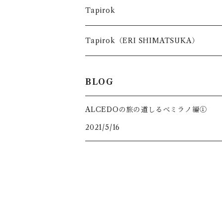
台所で使う道具
Tapirok
お出かけの時に使う道具
Tapirok（ERI SHIMATSUKA）
BLOG
ALCEDOの旅の道しるべミラノ編①
2021/5/16