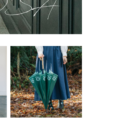
ス
竹の傘 晴雨兼用 プランター 長
傘 ALCEDO
¥3,850