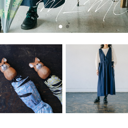
UVカット傘 折りたたみ傘 小
リネンサイドリボンワンピー
花柄 木彫り動物
ALCEDO
¥4,950
¥8,800