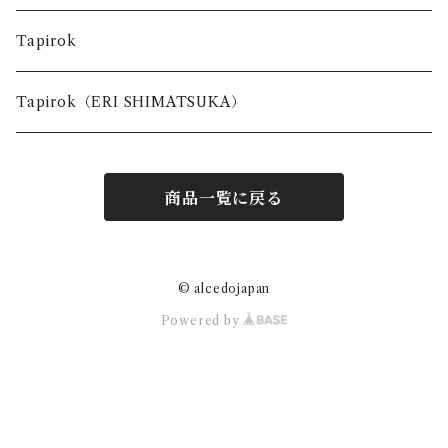
台所で使う道具
Tapirok
お出かけの時に使う道具
Tapirok（ERI SHIMATSUKA）
商品一覧に戻る
© alcedojapan
Powered by