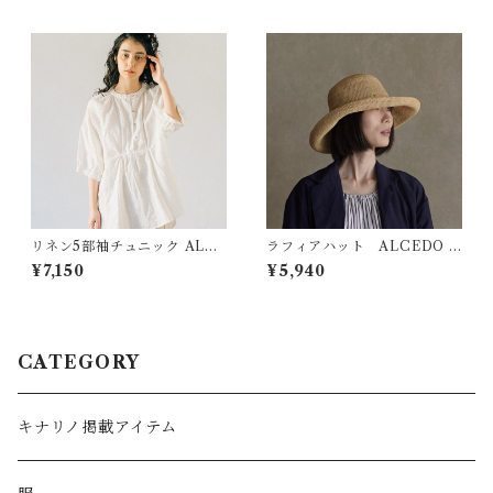
リネン5部袖チュニック ALCE
ラフィアハット ALCEDO 1
DO
42001
¥7,150
¥5,940
CATEGORY
キナリノ掲載アイテム