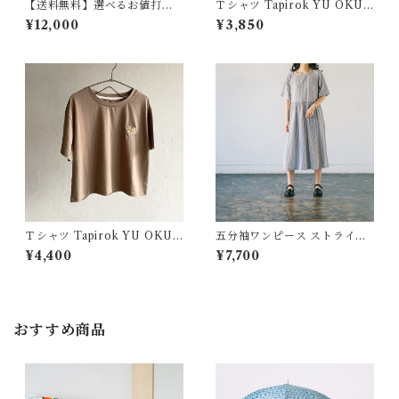
【送料無料】選べるお値打ち
Ｔシャツ Tapirok YU OKUY
チュニックセット ５分袖チュ
AMA キッズサイズ
¥12,000
¥3,850
ニック リネン 麻 フラワー
Ｔシャツ Tapirok YU OKUY
五分袖ワンピース ストライプ
AMA 大人サイズ
cotton gather dress stripe
¥4,400
¥7,700
112004 ALCEDO
おすすめ商品