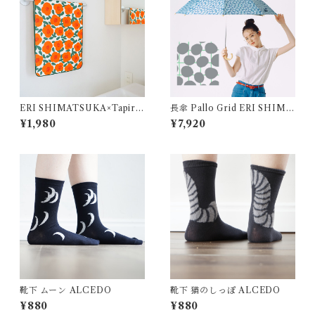
ERI SHIMATSUKA×Tapiro
長傘 Pallo Grid ERI SHIMA
k フェイスタオル
TSUKA
¥1,980
¥7,920
靴下 ムーン ALCEDO
靴下 猫のしっぽ ALCEDO
¥880
¥880