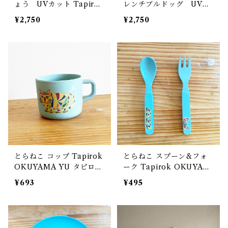
ょう UVカット Tapirok
レンチブルドッグ UVカ
OKUYAMA YU タピロク
ット Tapirok OKUYAM
¥2,750
¥2,750
奥山優
A YU タピロク 奥山優
とらねこ コップ Tapirok
とらねこ スプーン&フォ
OKUYAMA YU タピロク
ーク Tapirok OKUYAM
奥山優 環境にやさしいエ
A YU タピロク 奥山優 環
¥693
¥495
コ素材 バンブーファイバ
境にやさしいエコ素材 バ
ー
ンブーファイバー