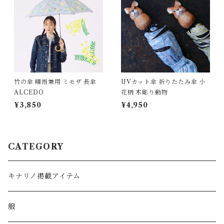
竹の傘 晴雨兼用 ミモザ 長傘
UVカット傘 折りたたみ傘 小
ALCEDO
花柄 木彫り動物
¥3,850
¥4,950
CATEGORY
キナリノ掲載アイテム
服