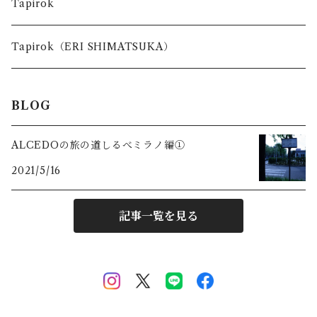
台所で使う道具
Tapirok
お出かけの時に使う道具
Tapirok（ERI SHIMATSUKA）
BLOG
ALCEDOの旅の道しるべミラノ編①
2021/5/16
記事一覧を見る