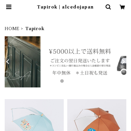
Tapirok | alcedojapan
HOME
Tapirok