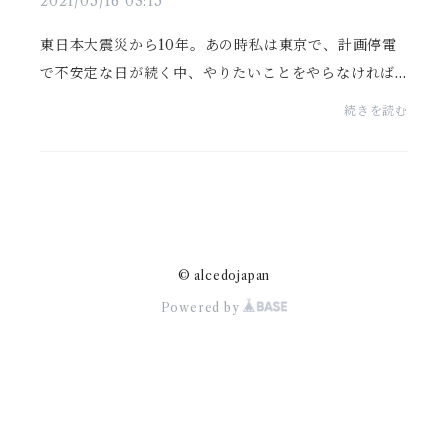
2021/05/16 03:15
東日本大震災から10年。あの時私は東京で、計画停電
で不安定な日が続く中、やりたいことをやらなければ
と強く思いました。すぐに夢に向けて転職を決意、輸
続きを読む
入商社で雑貨のOEMの営業企画職が決まりました。転
職前に...
© alcedojapan
Powered by