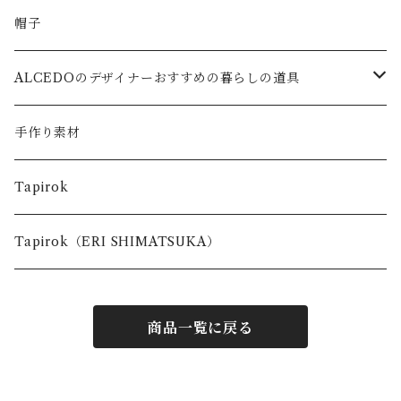
帽子
ALCEDOのデザイナーおすすめの暮らしの道具
キッズ
手作り素材
台所で使う道具
Tapirok
お出かけの時に使う道具
Tapirok（ERI SHIMATSUKA）
商品一覧に戻る