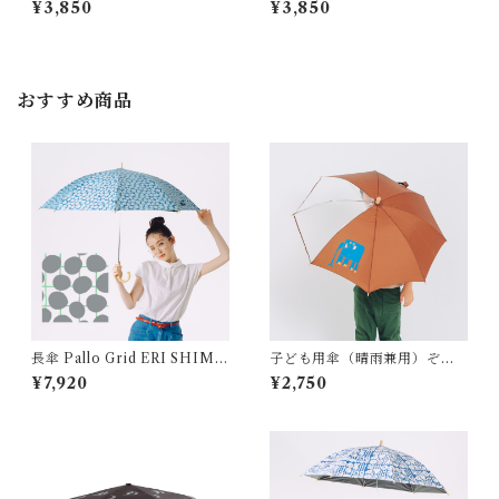
¥3,850
¥3,850
おすすめ商品
長傘 Pallo Grid ERI SHIMA
子ども用傘（晴雨兼用）ぞ
TSUKA
う UVカット Tapirok OKU
¥7,920
¥2,750
YAMA YU タピロク 奥山優