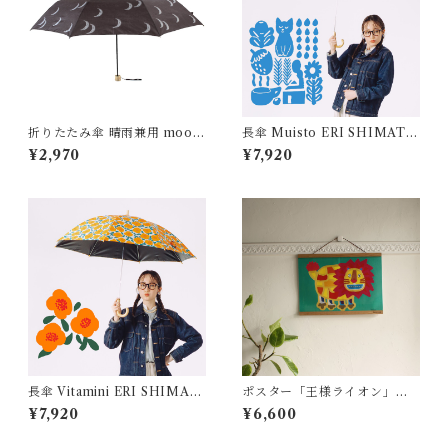
折りたたみ傘 晴雨兼用 moon
長傘 Muisto ERI SHIMATS
ムーン ALCEDO
UKA
¥2,970
¥7,920
長傘 Vitamini ERI SHIMAT
ポスター「王様ライオン」 T
SUKA
apirok YU OKUYAMA
¥7,920
¥6,600