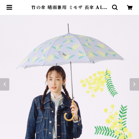
竹の傘 晴雨兼用 ミモザ 長傘 ALC
EDO | alcedojapan