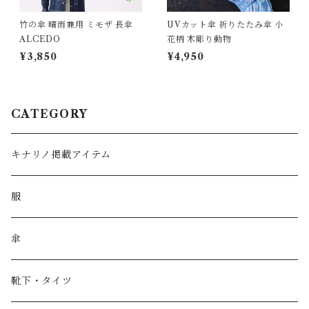
竹の傘 晴雨兼用 ミモザ 長傘
UVカット傘 折りたたみ傘 小
ALCEDO
花柄 木彫り動物
¥3,850
¥4,950
CATEGORY
キナリノ掲載アイテム
服
傘
靴下・タイツ