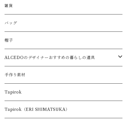
雑貨
バッグ
帽子
ALCEDOのデザイナーおすすめの暮らしの道具
キッズ
手作り素材
台所で使う道具
Tapirok
お出かけの時に使う道具
Tapirok（ERI SHIMATSUKA）