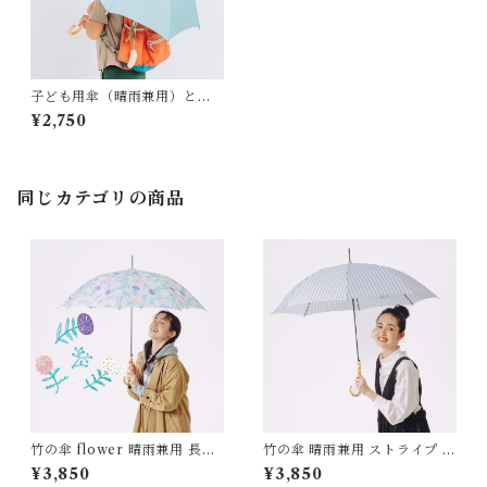
子ども用傘（晴雨兼用）とら
ねこ UVカット Tapirok OK
¥2,750
UYAMA YU タピロク 奥山優
同じカテゴリの商品
竹の傘 flower 晴雨兼用 長傘
竹の傘 晴雨兼用 ストライプ 長
ALCEDO
傘 ALCEDO
¥3,850
¥3,850