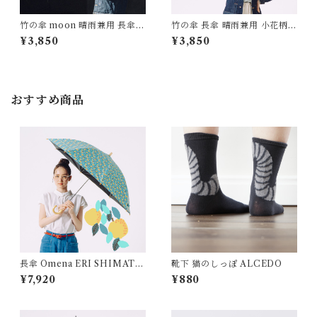
竹の傘 moon 晴雨兼用 長傘 A
竹の傘 長傘 晴雨兼用 小花柄 b
LCEDO
lowing flower ALCEDO
¥3,850
¥3,850
おすすめ商品
長傘 Omena ERI SHIMATS
靴下 猫のしっぽ ALCEDO
UKA
¥7,920
¥880