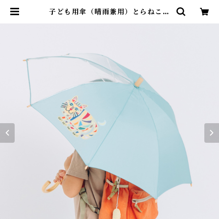
子ども用傘（晴雨兼用）とらねこ
UVカット Tapirok OKUYAMA
YU タピロク 奥山優 | alcedojap
an