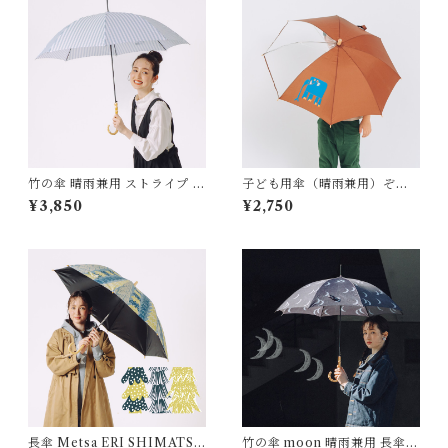
竹の傘 晴雨兼用 ストライプ 長
子ども用傘（晴雨兼用）ぞ
傘 ALCEDO
う UVカット Tapirok OKU
¥3,850
¥2,750
YAMA YU タピロク 奥山優
長傘 Metsa ERI SHIMATSU
竹の傘 moon 晴雨兼用 長傘 A