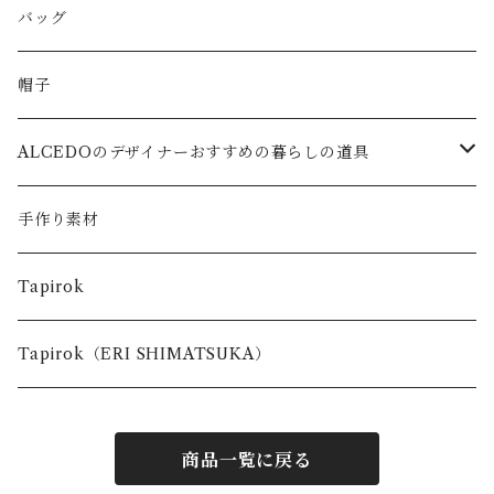
バッグ
帽子
ALCEDOのデザイナーおすすめの暮らしの道具
キッズ
手作り素材
台所で使う道具
Tapirok
お出かけの時に使う道具
Tapirok（ERI SHIMATSUKA）
商品一覧に戻る