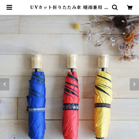
UVカット折りたたみ傘 晴雨兼用 竹
ハンドル インド サリー 専用ケー
ス付き 紫外線99.9%カット | alce
dojapan