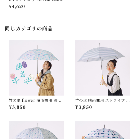
用 竹ハンドル インド サリ
¥4,620
ー 専用ケース付き 紫外線99.
9%カット
同じカテゴリの商品
竹の傘 flower 晴雨兼用 長傘
竹の傘 晴雨兼用 ストライプ 長
ALCEDO
傘 ALCEDO
¥3,850
¥3,850