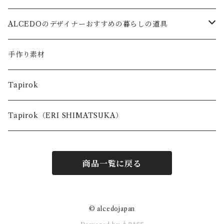
ALCEDOのデザイナーおすすめの暮らしの道具
キッズ
手作り素材
台所で使う道具
Tapirok
お出かけの時に使う道具
Tapirok（ERI SHIMATSUKA）
商品一覧に戻る
© alcedojapan