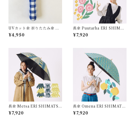
UVカット傘 折りたたみ傘 チ
長傘 Puutarha ERI SHIMAT
ェック 木彫り動物 うさぎ しろ
SUKA
¥4,950
¥7,920
くま くろねこ
長傘 Metsa ERI SHIMATSU
長傘 Omena ERI SHIMATS
KA
UKA
¥7,920
¥7,920