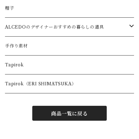
帽子
ALCEDOのデザイナーおすすめの暮らしの道具
キッズ
手作り素材
台所で使う道具
Tapirok
お出かけの時に使う道具
Tapirok（ERI SHIMATSUKA）
商品一覧に戻る