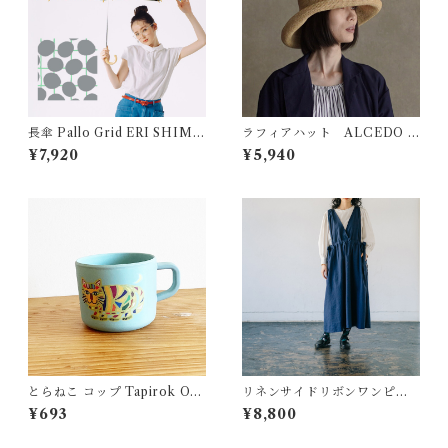
長傘 Pallo Grid ERI SHIMA
ラフィアハット ALCEDO 1
TSUKA
42001
¥7,920
¥5,940
とらねこ コップ Tapirok OK
リネンサイドリボンワンピー
UYAMA YU タピロク 奥山優
ス ALCEDO
¥693
¥8,800
環境にやさしいエコ素材 バン
ブーファイバー