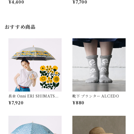
¥4,400
¥7,700
112004 ALCEDO
おすすめ商品
長傘 Onni ERI SHIMATSUK
靴下 プランター ALCEDO
A
¥7,920
¥880