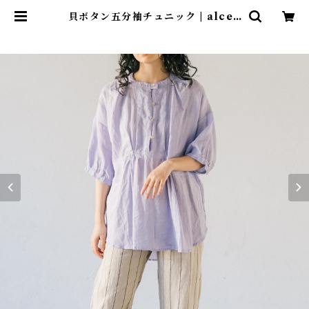
貝ボタン五分袖チュニック | alced
ojapan