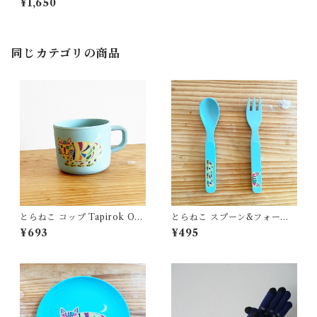
¥1,650
同じカテゴリの商品
とらねこ コップ Tapirok OK
とらねこ スプーン&フォーク
UYAMA YU タピロク 奥山優
Tapirok OKUYAMA YU タ
¥693
¥495
環境にやさしいエコ素材 バン
ピロク 奥山優 環境にやさしい
ブーファイバー
エコ素材 バンブーファイバー