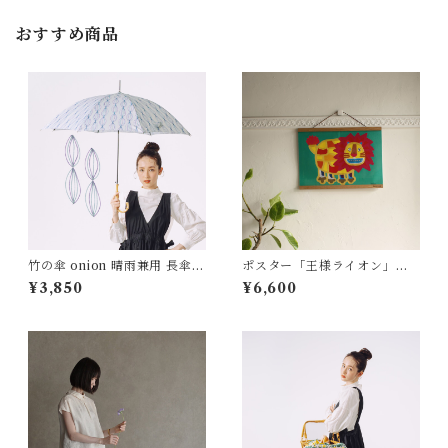
おすすめ商品
竹の傘 onion 晴雨兼用 長傘 A
ポスター「王様ライオン」 T
LCEDO
apirok YU OKUYAMA
¥3,850
¥6,600