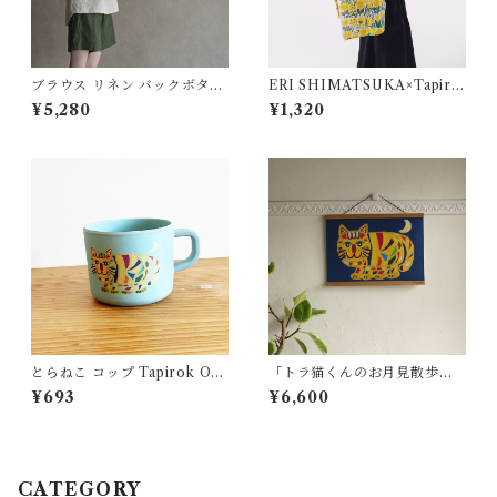
ブラウス リネン バックボタン
ERI SHIMATSUKA×Tapiro
ALCEDO
k てぬぐい
¥5,280
¥1,320
とらねこ コップ Tapirok OK
「トラ猫くんのお月見散歩」
UYAMA YU タピロク 奥山優
Tapirok YU OKUYAMA
¥693
¥6,600
環境にやさしいエコ素材 バン
ブーファイバー
CATEGORY