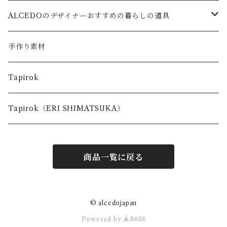
ALCEDOのデザイナーおすすめの暮らしの道具
キッズ
手作り素材
台所で使う道具
Tapirok
お出かけの時に使う道具
Tapirok（ERI SHIMATSUKA）
商品一覧に戻る
© alcedojapan
Powered by