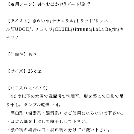
【着用シーン】街へお出かけ//デート/旅行
【テイスト】きれいめ/ナチュラル/トラッド/リンネ
ル/FUDGE/ナチュリラ/CLUEL/sitruuna/LaLa Begin/キ
ナリノ
【伸縮性】あり
【サイズ】23ｃｍ
【お手入れについて】
4０度以下の水温で洗濯機で洗濯可。形を整えて日影で吊
り干し。タンブル乾燥不可。
・漂白剤（塩素系・酸素系）はご使用にならないで下さい。
・口ゴム部を上にして陰干しして下さい。
・濃色物の場合は白・淡色物と分けてお洗い下さい。