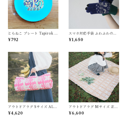
とらねこ プレート Tapirok O
スマホ対応手袋 ふわふわの肌
KUYAMA YU タピロク 奥山
触り 小鳥 ALCEDO
¥792
¥1,650
優 環境にやさしいエコ素材 バ
ンブーファイバー
アウトドアラグ Sサイズ ALC
アウトドアラグ Mサイズ 正方
EDO
形 花壇にならんだお花 ALCE
¥4,620
¥6,600
DO