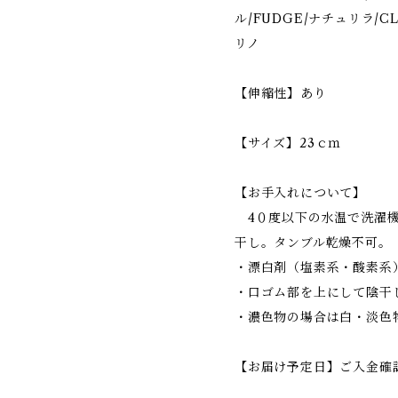
ル/FUDGE/ナチュリラ/CLUE
リノ
【伸縮性】あり
【サイズ】23ｃｍ
【お手入れについて】
4０度以下の水温で洗濯機
干し。タンブル乾燥不可。
・漂白剤（塩素系・酸素系
・口ゴム部を上にして陰干
・濃色物の場合は白・淡色
【お届け予定日】ご入金確