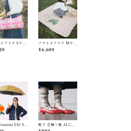
ドアラグ Sサイ
アウトドアラグ Mサ
LCEDO
イズ 正方形 花壇にな
20
¥6,600
らんだお花 ALCEDO
靴下 花舞う風 ALCE
TSUKA
DO