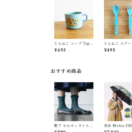
とらねこ コップ Tapir
とらねこ スプー
ok OKUYAMA YU
ォーク Tapirok
¥693
¥495
タピロク 奥山優 環境
YAMA YU タピロク
にやさしいエコ素材 バ
奥山優 環境に
ンブーファイバー
エコ素材 バン
イバー
おすすめ商品
靴下 モロカンタイル A
長傘 Metsa ERI SHI
LCEDO
MATSUKA