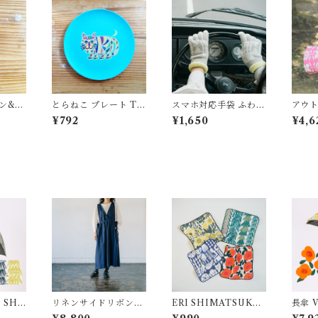
ン&フ
とらねこ プレート Ta
スマホ対応手袋 ふわふ
アウト
 OKU
pirok OKUYAMA Y
わの肌触り "Hi!' ALC
ズ A
¥792
¥1,650
¥4,6
U タピロク 奥山優 環
EDO
やさしい
境にやさしいエコ素材
ブーファ
バンブーファイバー
リネンサイドリボンワ
ERI SHIMATSUKA×
長傘 Vitamini ERI SH
ンピース ALCEDO
Tapirok タオルハンカ
IMA