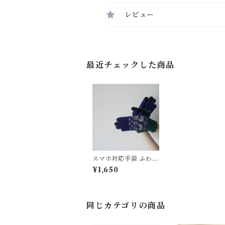
レビュー
最近チェックした商品
スマホ対応手袋 ふわふ
わの肌触り 小鳥 ALC
¥1,650
EDO
同じカテゴリの商品