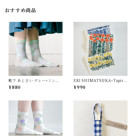
おすすめ商品
靴下 あじさい グレー×ミント
ERI SHIMATSUKA×Tapiro
グリーン 154018 ALCEDO
k かや生地ふきん
¥880
¥990