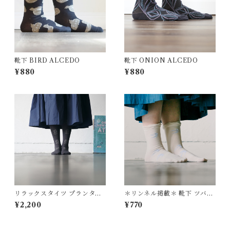
靴下 BIRD ALCEDO
靴下 ONION ALCEDO
¥880
¥880
リラックスタイツ プランター
＊リンネル掲載＊ 靴下 ツバメ
チャコール ウエストゴム調節
柄 アイボリー swallow 15402
¥2,200
¥770
ALCEDO152009
0 ALCEDO