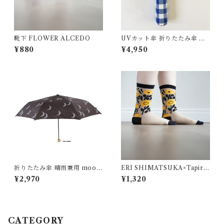
靴下 FLOWER ALCEDO
UVカット傘 折りたたみ傘 チ
ェック 木彫り動物 うさぎ しろ
¥880
¥4,950
くま くろねこ
折りたたみ傘 晴雨兼用 moon
ERI SHIMATSUKA×Tapiro
ムーン ALCEDO
k ソックス
¥2,970
¥1,320
CATEGORY