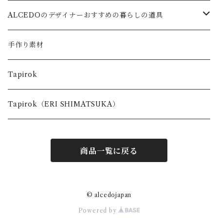
ALCEDOのデザイナーおすすめの暮らしの道具
キッズ
手作り素材
台所で使う道具
Tapirok
お出かけの時に使う道具
Tapirok（ERI SHIMATSUKA）
商品一覧に戻る
© alcedojapan
Powered by