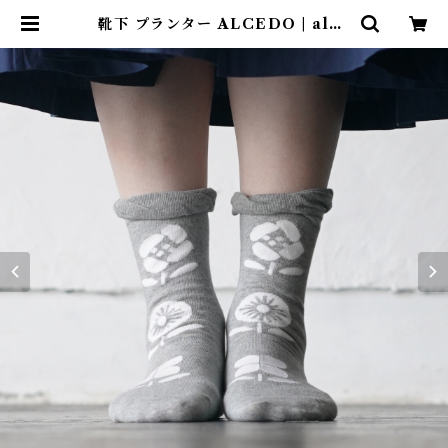
靴下 プランター ALCEDO | alce
dojapan